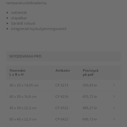
temperaturskillnaderna.
vattentät
stapelbar
Särskilt robust
integrerad tryckutjämningsventil
SKYDDSVÄSKA PRO
Yttermått
Artikelnr
Pris/styck
L x B x H
på pall
30 x 20 x 14,05 cm
CP 3213
350,43 kr
40 x 30 x 16,8 cm
CP 4316
455,72 kr
40 x 30 x 22,3 cm
CP 4322
486,27 kr
60 x 40 x 22,3 cm
CP 6422
696,13 kr