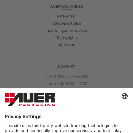
AUER PACKAGING
Referenser
Databeskyttelse
Inställningar för cookies
Tillgänglighet
Impressum
KONTAKT
T.:
+49 (0)8075 91333-840
må - to Kl. 08:00 – 17:00
fr Kl. 08:00 – 15:00
info@auer-packaging.com