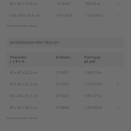
60 x 40 x 27,8 cm
CP 6427
765,06 kr
120 x 40 x 16,8 cm
CP 12416
1 212,84 kr
Alle priser exkl. moms
SKYDDSVÄSKA PRO TROLLEY
Yttermått
Artikelnr
Pris/styck
L x B x H
på pall
45 x 40 x 22,3 cm
CP 4422
1 364,79 kr
55 x 40 x 22,3 cm
CP 5422
1 373,55 kr
60 x 40 x 33,3 cm
CP 6433
1 461,31 kr
80 x 60 x 44,3 cm
CP 8644
2 384,00 kr
Alle priser exkl. moms