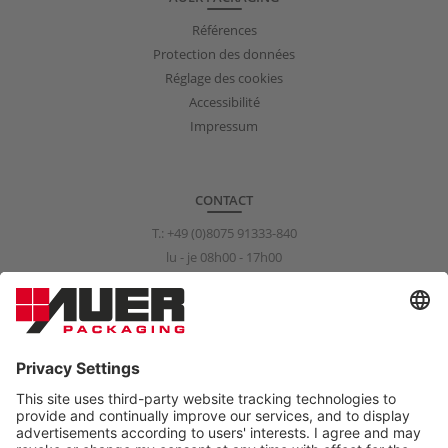
Références
Protection des données
Réglage des cookies
Accessibilité
Impressum
CONTACT
T.:
+49 (0)8075 91333-840
lu - je 08h00 - 17h00
ve 08h00 - 15h00
info@auer-packaging.com