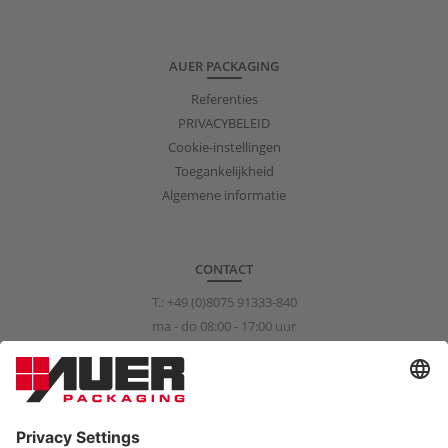
AUER PACKAGING
Referenties
PRIVACYBELEID
Cookie-instellingen
Toegankelijkheid
Algemene informatie
CONTACT
T.:
+49 (0)8075 91333-840
ma - do 08:00 - 17:00 uur
vr 08:00 - 15:00 uur
info@auer-packaging.com