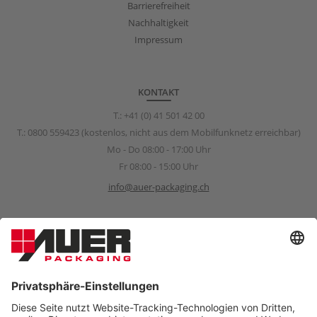
Barrierefreiheit
Nachhaltigkeit
Impressum
KONTAKT
T.:
+41 (0) 41 501 42 00
T.:
0800 559423
(kostenlos, nicht aus dem Mobilfunknetz erreichbar)
Mo - Do 08:00 - 17:00 Uhr
Fr 08:00 - 15:00 Uhr
info@auer-packaging.ch
Sponsoring Anfragen
sponsoring@auer-packaging.com