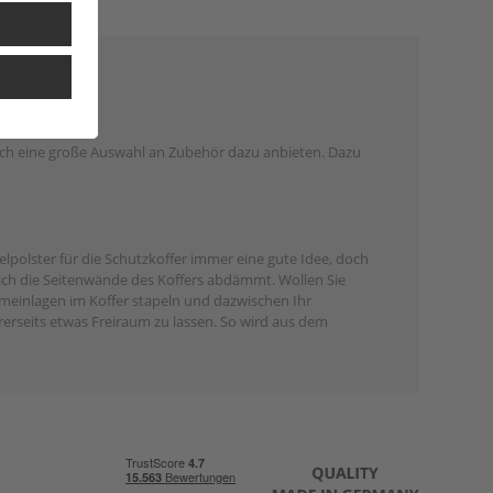
och eine große Auswahl an Zubehör dazu anbieten. Dazu
elpolster für die Schutzkoffer immer eine gute Idee, doch
ich die Seitenwände des Koffers abdämmt. Wollen Sie
meinlagen im Koffer stapeln und dazwischen Ihr
erseits etwas Freiraum zu lassen. So wird aus dem