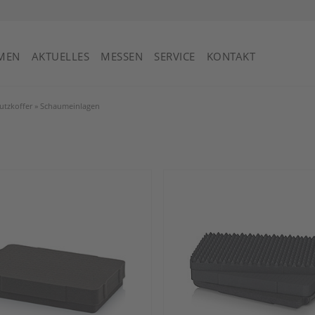
St. Vincent und die Grenadinen
MEN
AKTUELLES
MESSEN
SERVICE
KONTAKT
utzkoffer
»
Schaumeinlagen