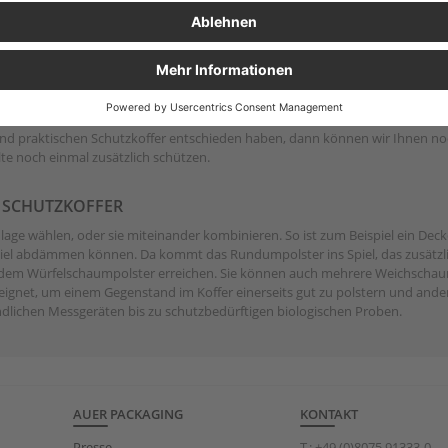
R
und praktischen Schutzkoffer entschieden haben, dann können wir Ihnen n
te noch einmal zusätzlich schützen.
 SCHUTZKOFFER
lage wählen, oder sie miteinander kombinieren. So ist zum Beispiel ein Deck
t viel abdämmen können. Da kommt das Rundumpolster ins Spiel, das zusätzl
it dem Würfelschaumpolster erreichen. Sie können auch mehrere Weichschau
ignet, um einem Gegenstand im Koffer einerseits gut zu polstern und ander
indlichen Messgeräten bis zu schutzbedürftigen biologischen Proben.
AUER PACKAGING
KONTAKT
Presse
T.:
+49 (0)8075 91333-0