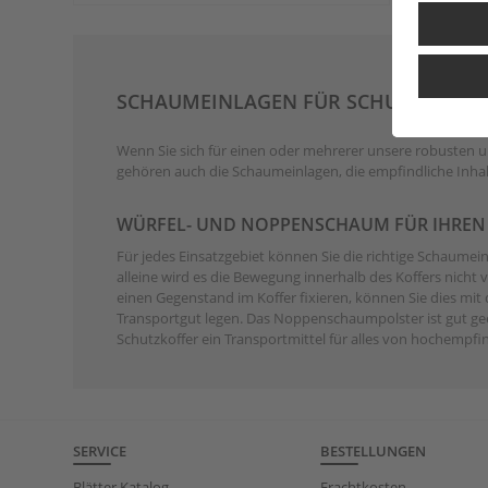
SCHAUMEINLAGEN FÜR SCHUTZKOFFE
Wenn Sie sich für einen oder mehrerer unsere robusten 
gehören auch die Schaumeinlagen, die empfindliche Inhal
WÜRFEL- UND NOPPENSCHAUM FÜR IHREN
Für jedes Einsatzgebiet können Sie die richtige Schaumein
alleine wird es die Bewegung innerhalb des Koffers nich
einen Gegenstand im Koffer fixieren, können Sie dies m
Transportgut legen. Das Noppenschaumpolster ist gut gee
Schutzkoffer ein Transportmittel für alles von hochempf
SERVICE
BESTELLUNGEN
Blätter Katalog
Frachtkosten