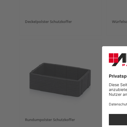
Deckelpolster Schutzkoffer
Würfels
Rundumpolster Schutzkoffer