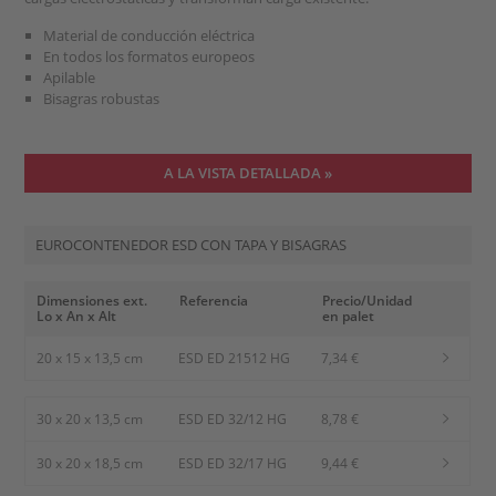
Material de conducción eléctrica
En todos los formatos europeos
Apilable
Bisagras robustas
A LA VISTA DETALLADA »
EUROCONTENEDOR ESD CON TAPA Y BISAGRAS
Dimensiones ext.
Referencia
Precio/Unidad
Lo x An x Alt
en palet
20 x 15 x 13,5 cm
ESD ED 21512 HG
7,34 €
30 x 20 x 13,5 cm
ESD ED 32/12 HG
8,78 €
30 x 20 x 18,5 cm
ESD ED 32/17 HG
9,44 €