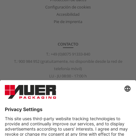
Configuración de cookies
Accesibilidad
Pie de imprenta
CONTACTO
T.:
+49 (0)8075 91333-840
T.:
900 984 952
(gratuitamente, no disponible desde la red de
telefonía móvil)
LU - JU 08:00 - 17:00 h
VI 08:00 - 15:00 h
info@auer-packaging.es