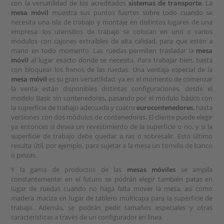
con la versatilidad de los acreditados
sistemas de transporte
. La
mesa móvil
muestra sus puntos fuertes sobre todo cuando se
necesita una isla de trabajo y montaje en distintos lugares de una
empresa: los utensilios de trabajo se colocan en uno o varios
módulos con cajones extraíbles de alta calidad, para que estén a
mano en todo momento. Las ruedas permiten trasladar la
mesa
móvil
al lugar exacto donde se necesita. Para trabajar bien, basta
con bloquear los frenos de las ruedas. Una ventaja especial de la
mesa móvil
es su gran versatilidad: ya en el momento de comenzar
la venta están disponibles distintas configuraciones, desde el
modelo Basic sin contenedores, pasando por el módulo básico con
la superficie de trabajo adecuada y cuatro
eurocontenedores
, hasta
versiones con dos módulos de contenedores. El cliente puede elegir
ya entonces si desea un revestimiento de la superficie o no, y si la
superficie de trabajo debe quedar a ras o sobresalir. Esto último
resulta útil, por ejemplo, para sujetar a la mesa un tornillo de banco
o pinzas.
Y la gama de productos de las
mesas móviles
se amplía
constantemente: en el futuro se podrán elegir también patas en
lugar de ruedas cuando no haga falta mover la mesa, así como
madera maciza en lugar de tablero multicapa para la superficie de
trabajo. Además, se podrán pedir tamaños especiales y otras
características a través de un configurador en línea.