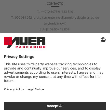
CONTACTO
T.:
+49 (0)8075 91333-840
T.:
900 984 952
(gratuitamente, no disponible desde la red de
telefonía móvil)
LU - JU 08:00 - 17:00 h
VI 08:00 - 15:00 h
info@auer-packaging.es
CLIENTE PARTICULAR?
Ahora mismo está comprando como cliente comercial. Los