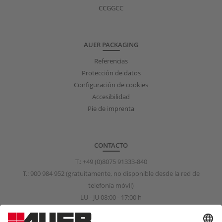
CCGGCC
AUER PACKAGING
Referencias
Protección de datos
Configuración de cookies
Accesibilidad
Pie de imprenta
CONTACTO
T.:
+49 (0)8075 91333-840
T.:
900 984 952
(gratuitamente, no disponible desde la red de
telefonía móvil)
LU - JU 08:00 - 17:00 h
VI 08:00 - 15:00 h