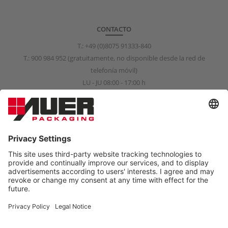
CONTACTO
T.:
+49 (0)8075 91333-840
T.:
900 984 952
(gratuitamente, no disponible desde la red de
telefonía móvil)
LU - JU 08:00 - 17:00 h
VI 08:00 - 15:00 h
info@auer-packaging.es
CLIENTE PARTICULAR?