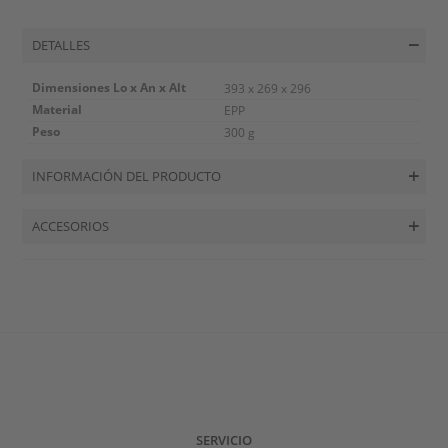
DETALLES
Dimensiones Lo x An x Alt
393 x 269 x 296
Material
EPP
Peso
300 g
INFORMACIÓN DEL PRODUCTO
ACCESORIOS
SERVICIO