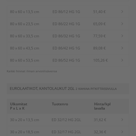
80 x 60 x 13,5 cm
ED 86/12 HG 1G
51,40 €
80 x 60 x 23,5 cm
ED 86/22 HG 1G
65,09 €
80 x 60 x 33,5 cm
ED 86/32 HG 1G
77,59 €
80 x 60 x 43,5 cm
ED 86/42 HG 1G
89,08 €
80 x 60 x 53,5 cm
ED 86/52 HG 1G
105,26 €
Kaikki hinnat ilman arvonlisäveroa
EUROLAATIKOT, KANTOLAUKUT 2GL
2 KAHVAA PITKITTÄISSIVULLA
Ulkomitat
Tuotenro
Hinta/kpl
P x L x K
lavalla
30 x 20 x 13,5 cm
ED 32/12 HG 2GL
31,62 €
30 x 20 x 18,5 cm
ED 32/17 HG 2GL
32,36 €