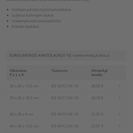
Voidaan pinota myös kannellisina
Suljetut kahvojen aukot
Useampia kahvavariaatioita
Erittäin kestävä
EUROLAATIKOT, KANTOLAUKUT 1G
1 KAHVA PITKÄLLÄ SIVULLA
Ulkomitat
Tuotenro
Hinta/kpl
P x L x K
lavalla
30 x 20 x 13,5 cm
ED 32/12 HG 1G
20,03 €
30 x 20 x 18,5 cm
ED 32/17 HG 1G
20,78 €
40 x 30 x 9 cm
ED 43/75 HG 1G
21,97 €
40 x 30 x 13,5 cm
ED 43/12 HG 1G
23,51 €