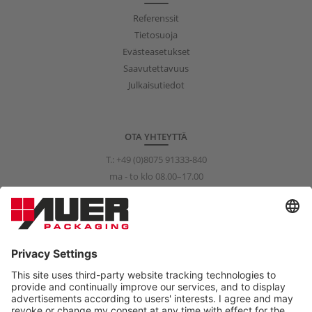
Referenssit
Tietosuoja
Evästeasetukset
Saavutettavuus
Julkaisutiedot
OTA YHTEYTTÄ
T.:
+49 (0)8075 91333-840
ma - to klo 08.00–17.00
pe klo 08.00–15.00
info@auer-packaging.com