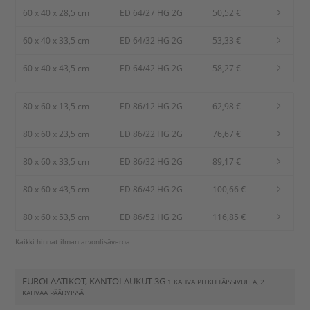
60 x 40 x 28,5 cm
ED 64/27 HG 2G
50,52 €
60 x 40 x 33,5 cm
ED 64/32 HG 2G
53,33 €
60 x 40 x 43,5 cm
ED 64/42 HG 2G
58,27 €
80 x 60 x 13,5 cm
ED 86/12 HG 2G
62,98 €
80 x 60 x 23,5 cm
ED 86/22 HG 2G
76,67 €
80 x 60 x 33,5 cm
ED 86/32 HG 2G
89,17 €
80 x 60 x 43,5 cm
ED 86/42 HG 2G
100,66 €
80 x 60 x 53,5 cm
ED 86/52 HG 2G
116,85 €
Kaikki hinnat ilman arvonlisäveroa
EUROLAATIKOT, KANTOLAUKUT 3G
1 KAHVA PITKITTÄISSIVULLA, 2
KAHVAA PÄÄDYISSÄ