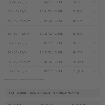
60 x 40 x 28,5 cm
ED 64/27 HG 2GL
50,52 €
60 x 40 x 33,5 cm
ED 64/32 HG 2GL
53,33 €
60 x 40 x 43,5 cm
ED 64/42 HG 2GL
58,27 €
80 x 60 x 13,5 cm
ED 86/12 HG 2GL
62,98 €
80 x 60 x 23,5 cm
ED 86/22 HG 2GL
76,67 €
80 x 60 x 33,5 cm
ED 86/32 HG 2GL
89,17 €
80 x 60 x 43,5 cm
ED 86/42 HG 2GL
100,66 €
80 x 60 x 53,5 cm
ED 86/52 HG 2GL
116,85 €
Kaikki hinnat ilman arvonlisäveroa
EUROLAATIKOT, KANTOLAUKUT 2GS
KAHVAT PÄÄDYISSÄ
Ulkomitat
Tuotenro
Hinta/kpl