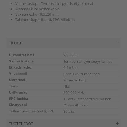
Valmistustapa: Termosiirto, pyöristetyt kulmat
Materiaali: Polyesterikalvo
Etiketin koko: 103x20 mm
Tallennuskapasiteetti, EPC: 96 bittiä
TIEDOT
Ulkomitat P x L
9,5 x 3 cm
Valmistustapa
Termosiirto, pyöristetyt kulmat
Etiketin koko
9,5 x 3 cm
Viivakoodi
Code 128, numeerinen
Materiaali
Polyesterikalvo
Tarra
HL2
UHF-runko
890-960 MHz
EPC-luokka
1 Gen 2 -standardin mukainen
Sirutyyppi
Monza 4D -siru
Tallennuskapasiteetti, EPC
96 bits
TUOTETIEDOT