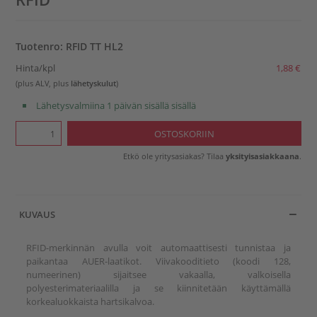
Tuotenro: RFID TT HL2
Hinta/kpl
1,88 €
(plus ALV, plus
lähetyskulut
)
Lähetysvalmiina 1 päivän sisällä sisällä
Etkö ole yritysasiakas? Tilaa
yksityisasiakkaana
.
KUVAUS
RFID-merkinnän avulla voit automaattisesti tunnistaa ja
paikantaa AUER-laatikot. Viivakooditieto (koodi 128,
numeerinen) sijaitsee vakaalla, valkoisella
polyesterimateriaalilla ja se kiinnitetään käyttämällä
korkealuokkaista hartsikalvoa.