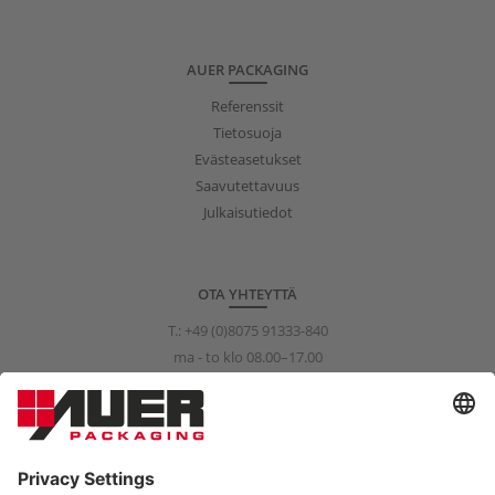
AUER PACKAGING
Referenssit
Tietosuoja
Evästeasetukset
Saavutettavuus
Julkaisutiedot
OTA YHTEYTTÄ
T.:
+49 (0)8075 91333-840
ma - to klo 08.00–17.00
pe klo 08.00–15.00
info@auer-packaging.com