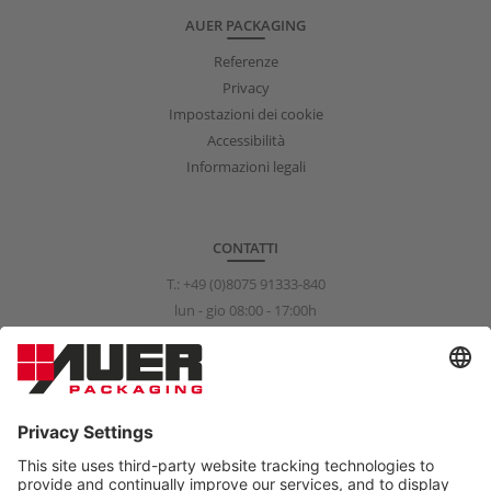
AUER PACKAGING
Referenze
Privacy
Impostazioni dei cookie
Accessibilità
Informazioni legali
CONTATTI
T.:
+49 (0)8075 91333-840
lun - gio 08:00 - 17:00h
ven 08:00 - 15:00h
info@auer-packaging.com