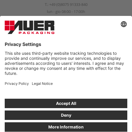
T.:
+49 (0)8075 91333-840
lun - gio 08:00 - 17:00h
ven 08:00 - 15:00h
info@auer-packaging.com
PRIVATO?
Attualmente sta acquistando come cliente aziendale. Nel negozio
dedicato ai clienti privati, tutti i prezzi sono comprensivi di IVA e si
applica il diritto di reso di 14 giorni previsto per legge.
ORDINARE COME CLIENTE PRIVATO