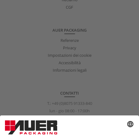
CGF
AUER PACKAGING
Referenze
Privacy
Impostazioni dei cookie
Accessibilità
Informazioni legali
CONTATTI
T.:
+49 (0)8075 91333-840
lun - gio 08:00 - 17:00h
ven 08:00 - 15:00h
info@auer-packaging.com