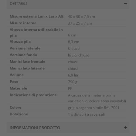
DETTAGLI
Misure esterna Lun x Lar x Alt
40 x 30 x 7,5 cm
Misure interne
37 x 25 x 7 cm
Altezza interna utilizzabile in
pila
6 cm
Altezza pila
6,3 cm
Versione laterale
Chiuso
Versione fondo
liscio, chiuso
Manici lato frontale
chiusi
Manici lato laterale
chiusi
Volume
6,9 litri
Peso
790 g
Materiale
PP
Indicazione di produzione
A causa della materia prima
variazioni di colore sono inevitabili
Colore
grigio argento simile RAL 7001
Dotazione
1 x divisori trasversali
INFORMAZIONI PRODOTTO