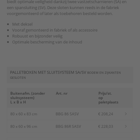
biedt optimale veiligheid dankzij twee vastzetscharnieren (SA) en
een spansluiting (SV). Deze sloten kunnen reeds in de fabriek
voorgemonteerd of later als toebehoren besteld worden.
Met deksel
Vooraf gemonteerd in fabriek of als accessoire
Robuust en bijzonder veilig
Optimale bescherming van de inhoud
PALLETBOXEN MET SLUITSYSTEEM SA/SV
BODEM EN ZIJKANTEN
GESLOTEN
Buitenafm. (zonder
Art. nr
Prijs/st.
sluitsysteem)
op
L x B x H
paletplaats
80 x 60 x 83 cm
BBG 86 SASV
€ 208,24
80 x 60 x 96 cm
BBG 86R SASV
€ 228,03