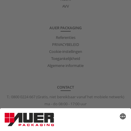
AVV
AUER PACKAGING
Referenties
PRIVACYBELEID
Cookie-instellingen
Toegankelijkheid
Algemene informatie
CONTACT
T.:
0800 0224 667
(Gratis, niet bereikbaar vanaf het mobiele netwerk)
ma - do 08:00 - 17:00 uur
vr 08:00 - 15:00 uur
info@auer-packaging.nl