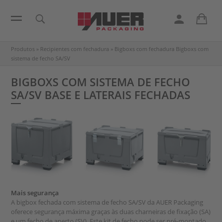
Produtos
»
Recipientes com fechadura
»
Bigboxs com fechadura
Bigboxs com
sistema de fecho SA/SV
BIGBOXS COM SISTEMA DE FECHO
SA/SV BASE E LATERAIS FECHADAS
Mais segurança
A bigbox fechada com sistema de fecho SA/SV da AUER Packaging
oferece segurança máxima graças às duas charneiras de fixação (SA)
e um fecho de aperto (SV). Este kit de fecho pode ser pré-montado