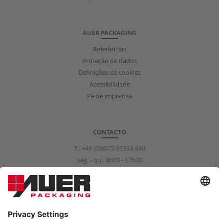
AUER PACKAGING
Referências
Proteção de dados
Definições de cookies
Acessibilidade
Pé de imprensa
CONTACTO
T.:
+49 (0)8075 91333-840
seg. - qui. 8h00 - 17h00
sex. 8h00 - 15h00
info@auer-packaging.com