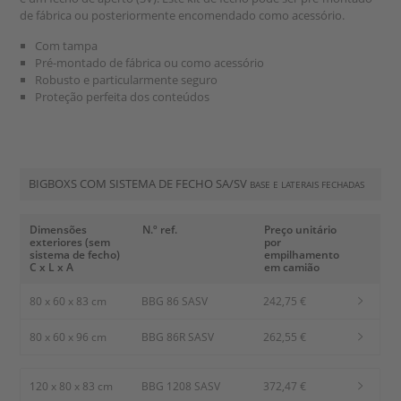
de fábrica ou posteriormente encomendado como acessório.
Com tampa
Pré-montado de fábrica ou como acessório
Robusto e particularmente seguro
Proteção perfeita dos conteúdos
BIGBOXS COM SISTEMA DE FECHO SA/SV
BASE E LATERAIS FECHADAS
Dimensões
N.º ref.
Preço unitário
exteriores (sem
por
sistema de fecho)
empilhamento
C x L x A
em camião
80 x 60 x 83 cm
BBG 86 SASV
242,75 €
80 x 60 x 96 cm
BBG 86R SASV
262,55 €
120 x 80 x 83 cm
BBG 1208 SASV
372,47 €