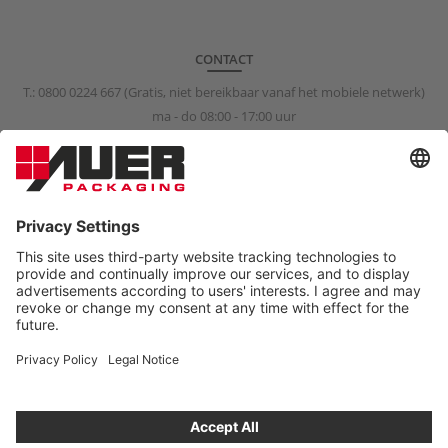
CONTACT
T.:
0800 0224 667
(Gratis, niet bereikbaar vanaf het mobiele netwerk)
ma - do 08:00 - 17:00 uur
vr 08:00 - 15:00 uur
info@auer-packaging.nl
PRIVÉKLANT?
U koopt momenteel als zakelijke klant. In de shop voor