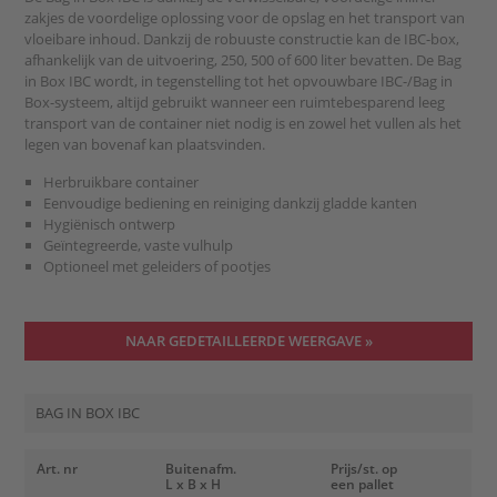
zakjes de voordelige oplossing voor de opslag en het transport van
vloeibare inhoud. Dankzij de robuuste constructie kan de IBC-box,
afhankelijk van de uitvoering, 250, 500 of 600 liter bevatten. De Bag
in Box IBC wordt, in tegenstelling tot het opvouwbare IBC-/Bag in
Box-systeem, altijd gebruikt wanneer een ruimtebesparend leeg
transport van de container niet nodig is en zowel het vullen als het
legen van bovenaf kan plaatsvinden.
Herbruikbare container
Eenvoudige bediening en reiniging dankzij gladde kanten
Hygiënisch ontwerp
Geïntegreerde, vaste vulhulp
Optioneel met geleiders of pootjes
NAAR GEDETAILLEERDE WEERGAVE »
BAG IN BOX IBC
Art. nr
Buitenafm.
Prijs/st. op
L x B x H
een pallet