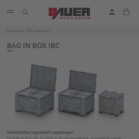
Produkten
»
IBC-containers
BAG IN BOX IBC
Vloeistoffen hygiënisch opgeslagen
De Bag in Box IBC is dankzij de verwisselbare, voordelige inliner