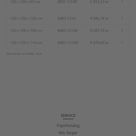
120 x 100 x 93 cm
BBO 1210R
2 953,23 kr
120 x 100 x 100 cm
MBO 1210
4 096,78 kr
120 x 100 x 100 cm
MBO 1210K
4 285,73 kr
120 x 100 x 114 cm
MBO 1210R
4 376,60 kr
Alle priser er ekskl. mva.
SERVICE
Papirkatalog
RAL-farger