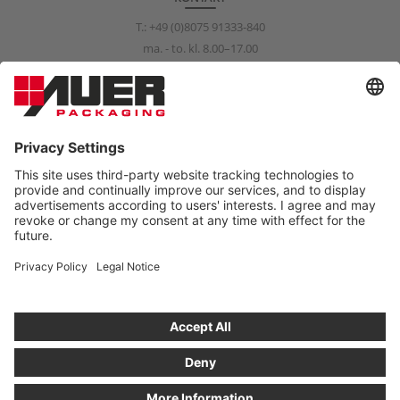
T.:
+49 (0)8075 91333-840
ma. - to. kl. 8.00–17.00
fr. kl. 8.00–15.00
info@auer-packaging.com
PRIVATKUNDE?
Du kjøper nå som bedriftskunde. I butikken for privatkunder er alle
priser inkl. mva, og den lovbestemte angreretten på 14 dager
gjelder.