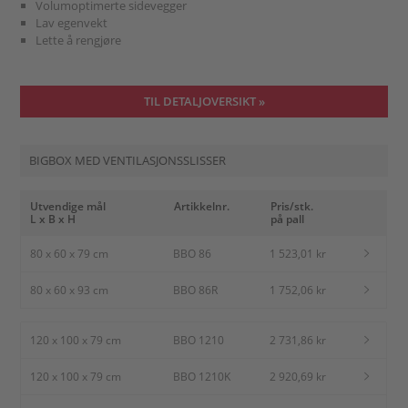
Volumoptimerte sidevegger
Lav egenvekt
Lette å rengjøre
TIL DETALJOVERSIKT »
BIGBOX MED VENTILASJONSSLISSER
Utvendige mål
Artikkelnr.
Pris/stk.
L x B x H
på pall
80 x 60 x 79 cm
BBO 86
1 523,01 kr
80 x 60 x 93 cm
BBO 86R
1 752,06 kr
120 x 100 x 79 cm
BBO 1210
2 731,86 kr
120 x 100 x 79 cm
BBO 1210K
2 920,69 kr