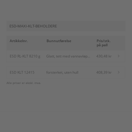
ESD-MAXI-KLT-BEHOLDERE
Artikkelnr.
Bunnutførelse
Pris/stk.
på pall
ESD RL-KLT 8210 g
Glatt, tett med
430,48 kr
vannavløpshull
ESD KLT 12415
forsterket, uten hull
408,39 kr
Alle priser er ekskl. mva.