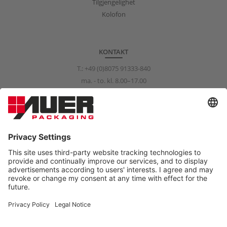
Tilgjengelighet
Kolofon
KONTAKT
T.:
+49 (0)8075 91333-840
ma. - to. kl. 8.00–17.00
fr. kl. 8.00–15.00
info@auer-packaging.com
PRIVATKUNDE?