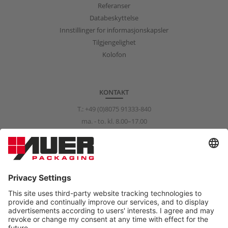
Referanser
Databeskyttelse
Innstillinger for informasjonskapsler
Tilgjengelighet
Kolofon
KONTAKT
T.:
+49 (0)8075 91333-840
ma. - to. kl. 8.00–17.00
fr. kl. 8.00–15.00
info@auer-packaging.com