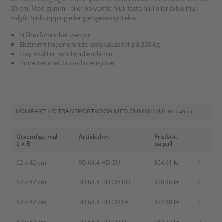
30 cm. Med gummi- eller polyamid hjul, faste hjul eller svivelhjul,
valgfri hjulstopping eller gjengebeskyttelse.
Stålrørforsterket versjon
Ekstremt imponerende lastekapasitet på 350 kg
Høy kvalitet, smidigrullende hjul
Innrettet med Euro-dimensjoner
KOMPAKT HD TRANSPORTVOGN MED GUMMIHJUL
60 x 40 cm
Utvendige mål
Artikkelnr.
Pris/stk.
L x B
på pall
62 x 42 cm
RO 64.4 HD GU
354,01 kr
62 x 42 cm
RO 64.4 HD GU BO
370,46 kr
62 x 42 cm
RO 64.4 HD GU FA
374,90 kr
62 x 42 cm
RO 64.4 HD GU FE
442,73 kr