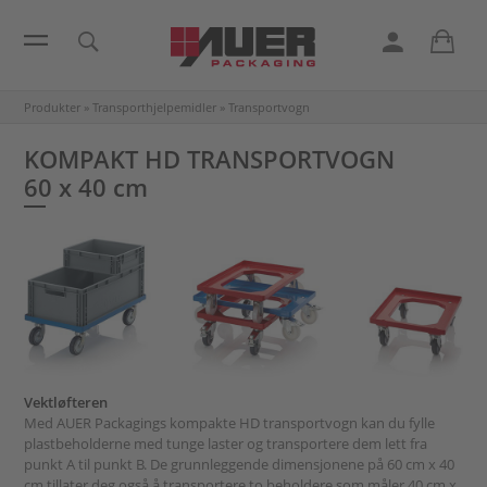
Produkter
»
Transporthjelpemidler
»
Transportvogn
KOMPAKT HD TRANSPORTVOGN
60 x 40 cm
Vektløfteren
Med AUER Packagings kompakte HD transportvogn kan du fylle
plastbeholderne med tunge laster og transportere dem lett fra
punkt A til punkt B. De grunnleggende dimensjonene på 60 cm x 40
cm tillater deg også å transportere to beholdere som måler 40 cm x