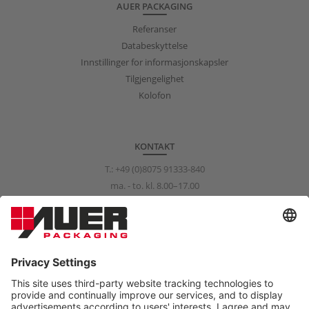
AUER PACKAGING
Referanser
Databeskyttelse
Innstillinger for informasjonskapsler
Tilgjengelighet
Kolofon
KONTAKT
T.:
+49 (0)8075 91333-840
ma. - to. kl. 8.00–17.00
fr. kl. 8.00–15.00
info@auer-packaging.com