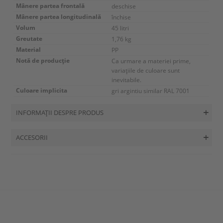
Mânere partea frontală
deschise
Mânere partea longitudinală
închise
Volum
45 litri
Greutate
1,76 kg
Material
PP
Notă de producție
Ca urmare a materiei prime,
variațiile de culoare sunt
inevitabile.
Culoare implicita
gri argintiu similar RAL 7001
INFORMAȚII DESPRE PRODUS
ACCESORII