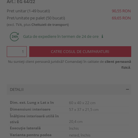
Art.: EG 64/22
Pret unitar (1-49 bucati)
90,55 RON
Pret/unitate pe palet (50 bucati)
69,65 RON
(excl. TVA, plus
Cheltuieli de transport
)
Gata de expediere în termen de 24 de ore
Nu sunteți client persoană juridică? Comandați în calitate de
client persoană
fizică
.
DETALII
Dim. ext. Lung x Lat x In
60 x 40 x 22 cm
Dimensiuni interioare
57 x 37 x 21,5 cm
Înălţime interioară utilă în
stivă
20,4 cm
Execuţie laterală
închis
Varianta pentru podea
neted, închis