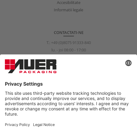
Accesibilitate
Informatii legale
CONTACTATI-NE
T.:
+49 (0)8075 91333-840
lu. - joi 08:00 - 17:00
vi. 08:00 - 15:00
info@auer-packaging.com
CLIENT PERSOANĂ FIZICĂ?