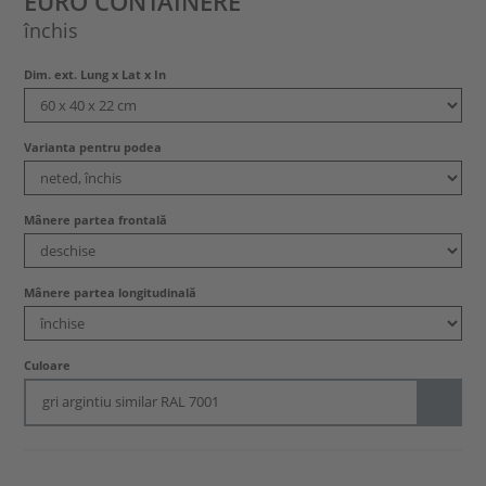
EURO CONTAINERE
închis
Dim. ext. Lung x Lat x In
Varianta pentru podea
Mânere partea frontală
Mânere partea longitudinală
Culoare
gri argintiu similar RAL 7001