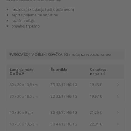
možnost skladanja tudi s pokrovom
zaprte prijemalne odprtine
različni ročaji
posebej trpežno
EVROZABOJI V OBLIKI KOVČKA 1G
1 ROČAJ NA VZDOLŽNI STRANI
Zunanje mere
Št. artikla
Cena/kos
D x Š x V
na paleti
30 x 20 x 13,5 cm
ED 32/12 HG 1G
19,43 €
30 x 20 x 18,5 cm
ED 32/17 HG 1G
19,97 €
40 x 30 x 9 cm
ED 43/75 HG 1G
21,26 €
40 x 30 x 13,5 cm
ED 43/12 HG 1G
22,31 €