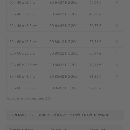
60 x 40 x 28,5 cm
ED 64/27 HG 2GL
45,01 €
60 x 40 x 33,5 cm
ED 64/32 HG 2GL
46,90 €
60 x 40 x 43,5 cm
ED 64/42 HG 2GL
50,57 €
80 x 60 x 13,5 cm
ED 86/12 HG 2GL
57,31 €
80 x 60 x 23,5 cm
ED 86/22 HG 2GL
65,97 €
80 x 60 x 33,5 cm
ED 86/32 HG 2GL
73,11 €
80 x 60 x 43,5 cm
ED 86/42 HG 2GL
81,39 €
80 x 60 x 53,5 cm
ED 86/52 HG 2GL
92,76 €
Vse cene so navedene brez DDV.
EVROZABOJI V OBLIKI KOVČKA 2GS
2 ROČAJA NA ČELNI STRANI
Zunanje mere
Št. artikla
Cena/kos