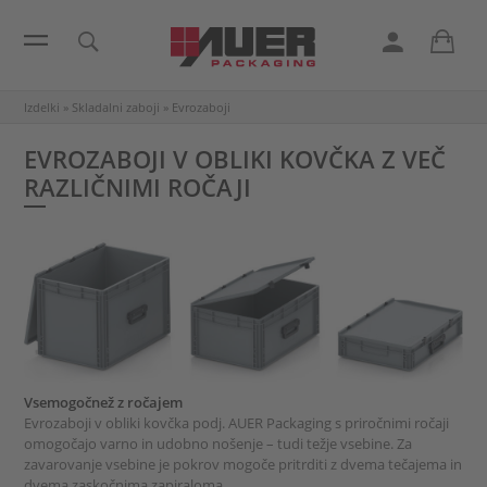
Izdelki
»
Skladalni zaboji
»
Evrozaboji
EVROZABOJI V OBLIKI KOVČKA Z VEČ
RAZLIČNIMI ROČAJI
Vsemogočnež z ročajem
Evrozaboji v obliki kovčka podj. AUER Packaging s priročnimi ročaji
omogočajo varno in udobno nošenje – tudi težje vsebine. Za
zavarovanje vsebine je pokrov mogoče pritrditi z dvema tečajema in
dvema zaskočnima zapiraloma.