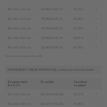
80 x 60 x 13,5 cm
ED 86/12 HG 1G
45,73 €
80 x 60 x 23,5 cm
ED 86/22 HG 1G
54,38 €
80 x 60 x 33,5 cm
ED 86/32 HG 1G
61,53 €
80 x 60 x 43,5 cm
ED 86/42 HG 1G
69,81 €
80 x 60 x 53,5 cm
ED 86/52 HG 1G
81,18 €
Vse cene so navedene brez DDV.
EVROZABOJI V OBLIKI KOVČKA 2GL
2 ROČAJA NA VZDOLŽNI STRANI
Zunanje mere
Št. artikla
Cena/kos
D x Š x V
na paleti
30 x 20 x 13,5 cm
ED 32/12 HG 2GL
31,01 €
30 x 20 x 18,5 cm
ED 32/17 HG 2GL
31,56 €