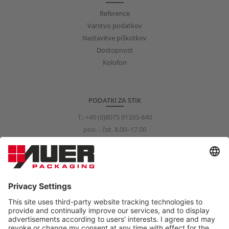
Reference
Varstvo podatkov
Nastavitve piškotkov
Dostopnost
Kolofon
PODATKI ZA STIK
T.:
+49 (0)8075 91333-840
pon. - čet. 8.00–17.00
pet. 8.00–15.00
info@auer-packaging.com