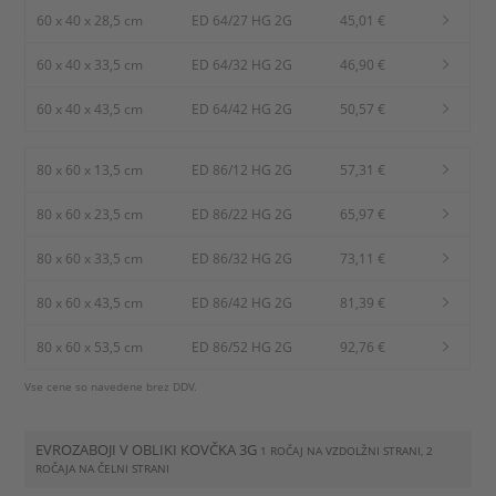
60 x 40 x 28,5 cm
ED 64/27 HG 2G
45,01 €
60 x 40 x 33,5 cm
ED 64/32 HG 2G
46,90 €
60 x 40 x 43,5 cm
ED 64/42 HG 2G
50,57 €
80 x 60 x 13,5 cm
ED 86/12 HG 2G
57,31 €
80 x 60 x 23,5 cm
ED 86/22 HG 2G
65,97 €
80 x 60 x 33,5 cm
ED 86/32 HG 2G
73,11 €
80 x 60 x 43,5 cm
ED 86/42 HG 2G
81,39 €
80 x 60 x 53,5 cm
ED 86/52 HG 2G
92,76 €
Vse cene so navedene brez DDV.
EVROZABOJI V OBLIKI KOVČKA 3G
1 ROČAJ NA VZDOLŽNI STRANI, 2
ROČAJA NA ČELNI STRANI