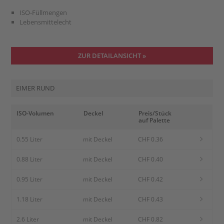
ISO-Füllmengen
Lebensmittelecht
ZUR DETAILANSICHT »
EIMER RUND
ISO-Volumen
Deckel
Preis/Stück
auf Palette
0.55 Liter
mit Deckel
CHF 0.36
0.88 Liter
mit Deckel
CHF 0.40
0.95 Liter
mit Deckel
CHF 0.42
1.18 Liter
mit Deckel
CHF 0.43
2.6 Liter
mit Deckel
CHF 0.82