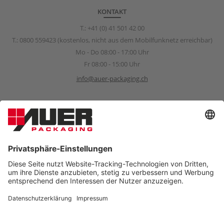
KONTAKT
T.:
+41 (0) 41 501 42 00
T.:
0800 559423
(kostenlos, nicht aus dem Mobilfunknetz erreichbar)
Mo - Do 08:00 - 17:00 Uhr
Fr 08:00 - 15:00 Uhr
info@auer-packaging.ch
Sponsoring Anfragen
sponsoring@auer-packaging.com
PRIVATKUNDE?