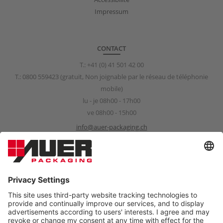
Impressum
CONTACT
T.:
+41 (0) 41 501 42 00
T.:
0800 559423
(gratuit, Non joignable par le réseau de téléphonie
mobile)
lu - je 08h00 - 17h00
ve 08h00 - 15h00
info@auer-packaging.ch
Sponsorship Request
sponsoring@auer-packaging.com