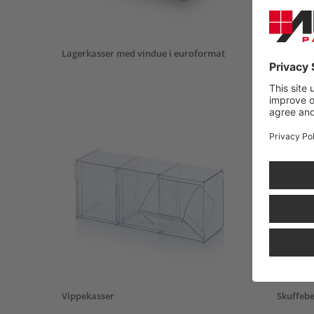
Lagerkasser med vindue i euroformat
Lagerkas
med genn
Vippekasser
Skuffeb