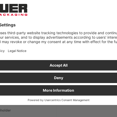
ser med vindue i euroformat
Reol- og materialeflowkasser
emsigtig rude af akrylglas
eholder