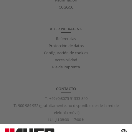
CCGGCC
AUER PACKAGING
Referencias
Protección de datos
Configuración de cookies
Accesibilidad
Pie de imprenta
CONTACTO
T.:
+49 (0)8075 91333-840
T.:
900 984 952
(gratuitamente, no disponible desde la red de
telefonía móvil)
LU - JU 08:00 - 17:00 h
VI 08:00 - 15:00 h