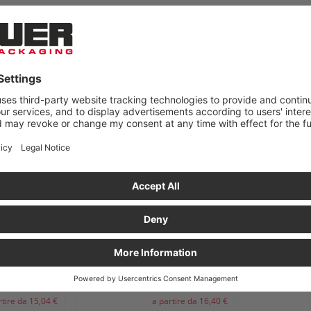
ANCO DI PORTO A PARTIRE DA 250 € NETTO!
TB DBS »
rtire da 15,04 €
a partire da 16,40 €