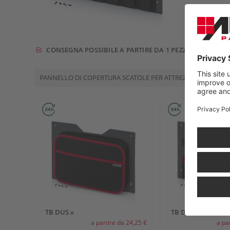
CONSEGNA POSSIBILE A PARTIRE DA 1 PEZZO
FR
PANNELLO DI COPERTURA SCATOLE PER ATTREZZI
40 x 30 cm
TB DUS »
TB DWS »
a partire da 24,25 €
a pa