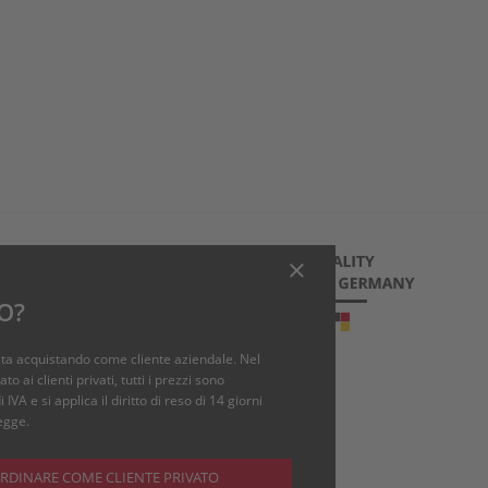
O?
ta acquistando come cliente aziendale. Nel
m
o ai clienti privati, tutti i prezzi sono
IVA e si applica il diritto di reso di 14 giorni
egge.
RDINARE COME CLIENTE PRIVATO