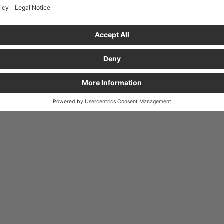
Colore
grigio antracite simile RAL 7016
In
Peso
66 g
si
co
attenzione
non adatto per contenitori Euro con
coperchio a cerniera