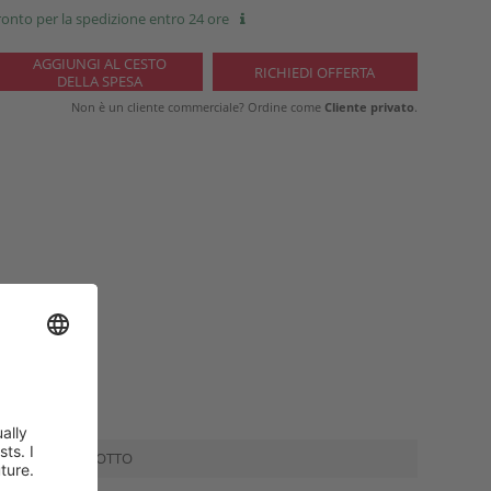
onto per la spedizione entro 24 ore
Non è un cliente commerciale? Ordine come
Cliente privato
.
MAZIONI PRODOTTO