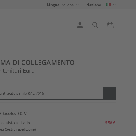
Lingua
Italiano
Nazione
EMA DI COLLEGAMENTO
ntenitori Euro
 antracite simile RAL 7016
rticolo: EG V
acquisto unitario
6,58 €
 più
Costi di spedizione
)