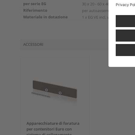
per serie EG
30 x 20 - 60 x 40 cm
Riferimento
per autoassemblaggio
Materiale in dotazione
1 x EG VE incl. viti
ACCESSORI
Apparecchiature di foratura
per contenitori Euro con
sistema di collegamento