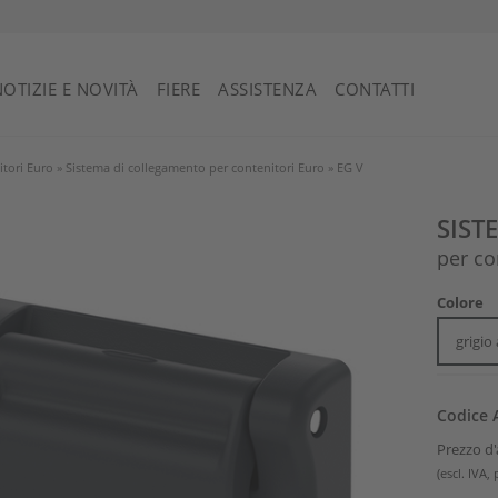
NOTIZIE E NOVITÀ
FIERE
ASSISTENZA
CONTATTI
itori Euro
»
Sistema di collegamento per contenitori Euro
»
EG V
SIST
per co
Colore
grigio
Codice A
Prezzo d'
(escl. IVA,