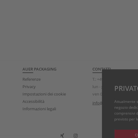
AUER PACKAGING
CONTATTI
Referenze
T.:
+49 (0)8075 91333-840
Privacy
lun - gio 08:00 - 17:00h
PRIVAT
Impostazioni dei cookie
ven 08:00 - 15:00h
Accessibilità
Attualmente s
info@auer-packaging.co
negozio dedicat
Informazioni legali
comprensivi di 
previsto per l
O