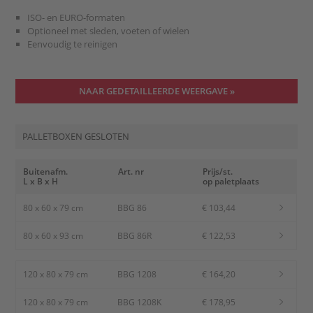
ISO- en EURO-formaten
Optioneel met sleden, voeten of wielen
Eenvoudig te reinigen
NAAR GEDETAILLEERDE WEERGAVE »
PALLETBOXEN GESLOTEN
Buitenafm.
Art. nr
Prijs/st.
L x B x H
op paletplaats
80 x 60 x 79 cm
BBG 86
€ 103,44
80 x 60 x 93 cm
BBG 86R
€ 122,53
120 x 80 x 79 cm
BBG 1208
€ 164,20
120 x 80 x 79 cm
BBG 1208K
€ 178,95