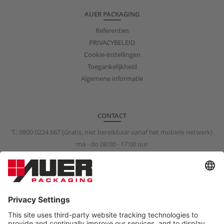
AUER PACKAGING
Referenties
PRIVACYBELEID
Cookie-instellingen
Toegankelijkheid
Algemene informatie
CONTACT
T.:
0800 0224 667
(Gratis, niet bereikbaar vanaf het mobiele netwerk)
ma - do 08:00 - 17:00 uur
vr 08:00 - 15:00 uur
info@auer-packaging.nl