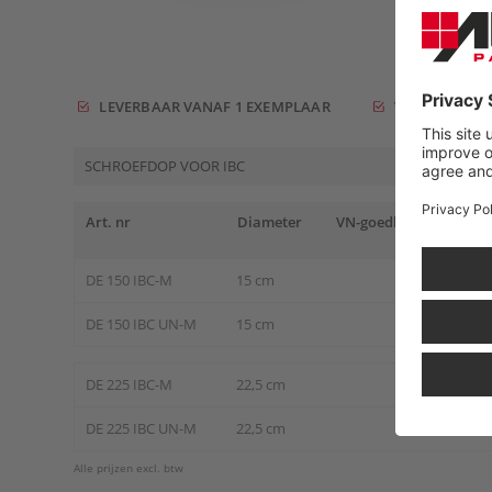
LEVERBAAR VANAF 1 EXEMPLAAR
VRACHTVRIJ V
SCHROEFDOP VOOR IBC
Art. nr
Diameter
VN-goedkeuring
P
DE 150 IBC-M
15 cm
€
DE 150 IBC UN-M
15 cm
€
DE 225 IBC-M
22,5 cm
€
DE 225 IBC UN-M
22,5 cm
€
Alle prijzen excl. btw