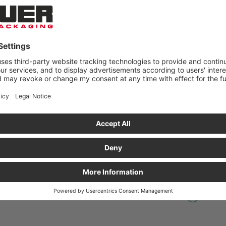
ANAF € 250 NETTO!
rijs/st. bij
Stuks per pallet
Prijs/st. op
Gereed voor 
afname per stuk
een pallet
 12,59
100
€ 9,68
 20,39
100
€ 15,68
 20,52
100
€ 15,78
 24,42
100
€ 18,78