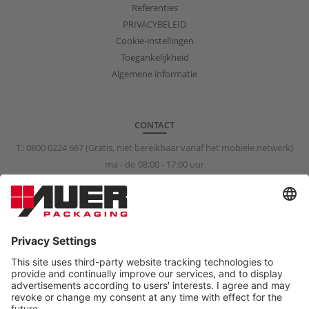
Referenties
PRIVACYBELEID
Cookie-instellingen
Toegankelijkheid
Algemene informatie
CONTACT
T.:
0800 0224 667
(Gratis, niet bereikbaar vanaf het mobiele netwerk)
ma - do 08:00 - 17:00 uur
vr 08:00 - 15:00 uur
info@auer-packaging.nl