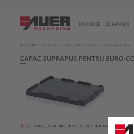
PRODUSE
COMPANIE
Acasă
»
Produse
»
Accesorii & Alte produse
»
Accesorii
»
Accesorii Euro con
CAPAC SUPRAPUS PENTRU EURO-C
SE POATE LIVRA ÎNCEPÂND DE LA O BUCATĂ