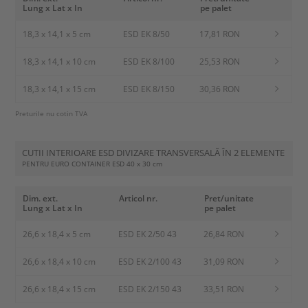
Lung x Lat x In
pe palet
18,3 x 14,1 x 5 cm
ESD EK 8/50
17,81 RON
18,3 x 14,1 x 10 cm
ESD EK 8/100
25,53 RON
18,3 x 14,1 x 15 cm
ESD EK 8/150
30,36 RON
Preturile nu cotin TVA
CUTII INTERIOARE ESD DIVIZARE TRANSVERSALĂ ÎN 2 ELEMENTE
PENTRU EURO CONTAINER ESD
40 x 30 cm
Dim. ext.
Articol nr.
Pret/unitate
Lung x Lat x In
pe palet
26,6 x 18,4 x 5 cm
ESD EK 2/50 43
26,84 RON
26,6 x 18,4 x 10 cm
ESD EK 2/100 43
31,09 RON
26,6 x 18,4 x 15 cm
ESD EK 2/150 43
33,51 RON