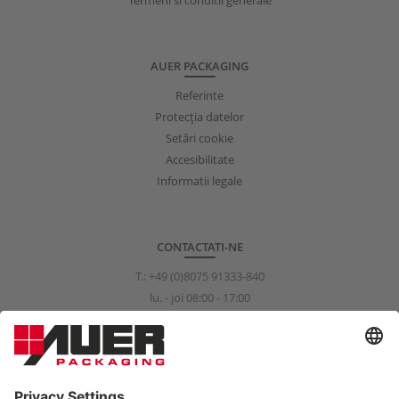
Termeni si conditii generale
AUER PACKAGING
Referinte
Protecţia datelor
Setări cookie
Accesibilitate
Informatii legale
CONTACTATI-NE
T.:
+49 (0)8075 91333-840
lu. - joi 08:00 - 17:00
vi. 08:00 - 15:00
info@auer-packaging.com