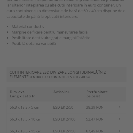
iar ulterior integrarea cu alte cutii interioare în euro container. Un
euro container cu o dimensiune de bază de 60 x 40 cm dispune de o
capacitate de până la opt cutii interioare.
Material conductiv
Margine de fixare pentru manevrarea facilă
Posibilitate de stivuire graţie marginii întărite
Posibilă dotarea variabilă
CUTII INTERIOARE ESD DIVIZARE LONGITUDINALĂ ÎN 2
ELEMENTE
PENTRU EURO CONTAINER ESD
60 x 40 cm
Dim. ext.
Articol nr.
Pret/unitate
Lung x Lat x In
pe palet
56,3 x 18,3 x 5 cm
ESD EK 2/50
38,39 RON
56,3 x 18,3 x 10 cm
ESD EK 2/100
52,47 RON
56,3 x 18,3 x 15 cm
ESD EK 2/150
67,49 RON