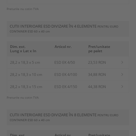
Preturile nu cotin TVA
CUTII INTERIOARE ESD DIVIZARE ÎN 4 ELEMENTE
PENTRU EURO
CONTAINER ESD
60 x 40 cm
Dim. ext.
Articol nr.
Pret/unitate
Lung x Lat x In
pe palet
28,2 x 18,3 x 5 cm
ESD EK 4/50
23,53 RON
28,2 x 18,3 x 10 cm
ESD EK 4/100
34,88 RON
28,2 x 18,3 x 15 cm
ESD EK 4/150
44,38 RON
Preturile nu cotin TVA
CUTII INTERIOARE ESD DIVIZARE ÎN 8 ELEMENTE
PENTRU EURO
CONTAINER ESD
60 x 40 cm
Dim. ext.
Articol nr.
Pret/unitate