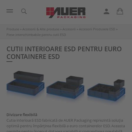
Produse
»
Accesorii & Alte produse
»
Accesorii
»
Accesorii Produsele ESD
»
Piese interschimbabile pentru cutii ESD
CUTII INTERIOARE ESD PENTRU EURO
CONTAINERE ESD
Divizare flexibilă
Cutia interioară ESD fabricată de AUER Packaging reprezintă soluţia
optimă pentru împărţirea flexibilă a euro containerelor ESD. Aceasta
permite pentru început dotarea variabilă şi comandarea prealabilă,