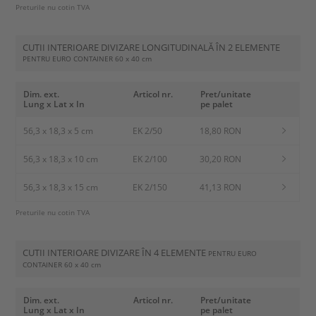
Preturile nu cotin TVA
CUTII INTERIOARE DIVIZARE LONGITUDINALĂ ÎN 2 ELEMENTE
PENTRU EURO CONTAINER
60 x 40 cm
Dim. ext.
Articol nr.
Pret/unitate
Lung x Lat x In
pe palet
56,3 x 18,3 x 5 cm
EK 2/50
18,80 RON
56,3 x 18,3 x 10 cm
EK 2/100
30,20 RON
56,3 x 18,3 x 15 cm
EK 2/150
41,13 RON
Preturile nu cotin TVA
CUTII INTERIOARE DIVIZARE ÎN 4 ELEMENTE
PENTRU EURO
CONTAINER
60 x 40 cm
Dim. ext.
Articol nr.
Pret/unitate
Lung x Lat x In
pe palet