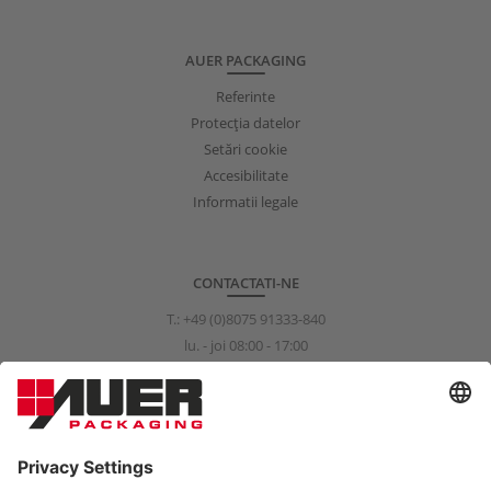
AUER PACKAGING
Referinte
Protecţia datelor
Setări cookie
Accesibilitate
Informatii legale
CONTACTATI-NE
T.:
+49 (0)8075 91333-840
lu. - joi 08:00 - 17:00
vi. 08:00 - 15:00
info@auer-packaging.com