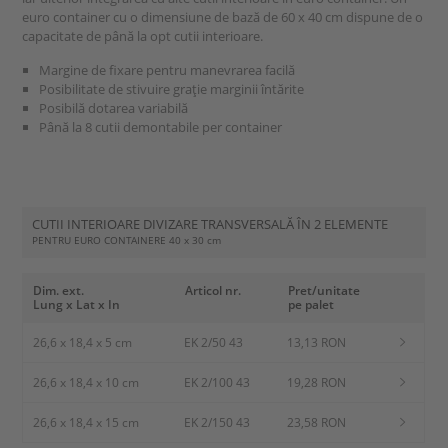
euro container cu o dimensiune de bază de 60 x 40 cm dispune de o
capacitate de până la opt cutii interioare.
Margine de fixare pentru manevrarea facilă
Posibilitate de stivuire graţie marginii întărite
Posibilă dotarea variabilă
Până la 8 cutii demontabile per container
CUTII INTERIOARE DIVIZARE TRANSVERSALĂ ÎN 2 ELEMENTE
PENTRU EURO CONTAINERE
40 x 30 cm
Dim. ext.
Articol nr.
Pret/unitate
Lung x Lat x In
pe palet
26,6 x 18,4 x 5 cm
EK 2/50 43
13,13 RON
26,6 x 18,4 x 10 cm
EK 2/100 43
19,28 RON
26,6 x 18,4 x 15 cm
EK 2/150 43
23,58 RON