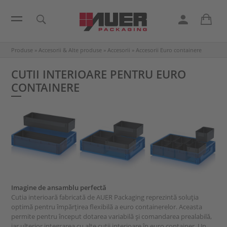
Produse
»
Accesorii & Alte produse
»
Accesorii
»
Accesorii Euro containere
CUTII INTERIOARE PENTRU EURO
CONTAINERE
Imagine de ansamblu perfectă
Cutia interioară fabricată de AUER Packaging reprezintă soluţia
optimă pentru împărţirea flexibilă a euro containerelor. Aceasta
permite pentru început dotarea variabilă şi comandarea prealabilă,
iar ulterior integrarea cu alte cutii interioare în euro container. Un