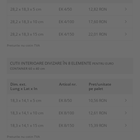
28,2 x 18,3 x 5 cm
EK 4/50
12,82 RON
28,2 x 18,3 x 10 cm
EK 4/100
17,60 RON
28,2 x 18,3 x 15 cm
EK 4/150
22,01 RON
Preturile nu cotin TVA
CUTII INTERIOARE DIVIZARE ÎN 8 ELEMENTE
PENTRU EURO
CONTAINER
60 x 40 cm
Dim. ext.
Articol nr.
Pret/unitate
Lung x Lat x In
pe palet
18,3 x 14,1 x 5 cm
EK 8/50
10,56 RON
18,3 x 14,1 x 10 cm
EK 8/100
12,61 RON
18,3 x 14,1 x 15 cm
EK 8/150
15,39 RON
Preturile nu cotin TVA